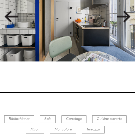
Bibliothèque
Bois
Carrelage
Cuisine ouverte
Miroir
Mur coloré
Terrazzo