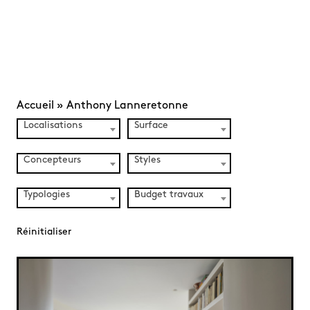
Accueil
»
Anthony Lanneretonne
Localisations
Surface
Concepteurs
Styles
Typologies
Budget travaux
Réinitialiser