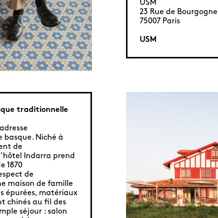
USM
23 Rue de Bourgogne
75007 Paris
USM
que traditionnelle
 adresse
re basque. Niché à
ent de
 l’hôtel Indarra prend
de 1870
espect de
ne maison de famille
es épurées, matériaux
 chinés au fil des
imple séjour : salon