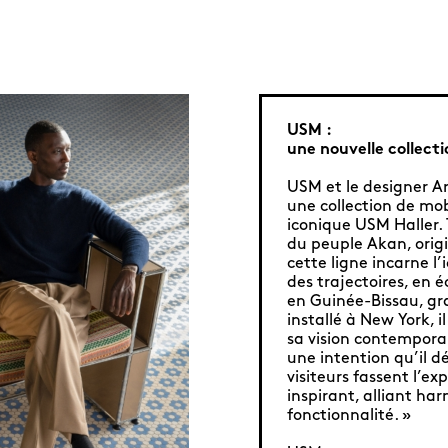
USM :
une nouvelle collec
USM et le designer 
une collection de mo
iconique USM Haller.
du peuple Akan, origi
cette ligne incarne l
des trajectoires, en 
en Guinée-Bissau, gr
installé à New York, i
sa vision contemporai
une intention qu’il dé
visiteurs fassent l’e
inspirant, alliant ha
fonctionnalité. »