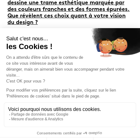
dessine une trame esthétique marquée par
des couleurs franches et des formes épurées.
Que révèlent ces choix quant à votre vision
du design ?
Ces choix sont très personnels, comme on dit,
« les goûts et les couleurs », et c’est le cas de
le dire [rires]. D’abord, concernant les formes,
j’essaye de faire attention à ne pas mettre
trop de choses qui n’ont pas de fonction…
enfin, plutôt qui ne sont pas liées à l’usage.
Pour moi, c’est important de ne pas faire
d’excès ici. Aussi, les outils que j’utilise et les
modes de fabrication que je mets en avant
doivent être tout aussi simples à mettre en
œuvre… j’ai à cœur de faire ça. Forcément, ça
induit des formes simples, car une production
simple, c’est aussi des formes simples ; c’est le
processus de fabrication qui induit la forme et
l’usage. On dit souvent de mes objets qu’ils
sont ludiques, mais ce n’est pas spécialement