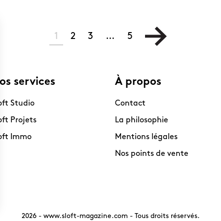
1
2
3
…
5
os services
À propos
oft Studio
Contact
oft Projets
La philosophie
oft Immo
Mentions légales
Nos points de vente
2026 -
www.sloft-magazine.com
- Tous droits réservés.