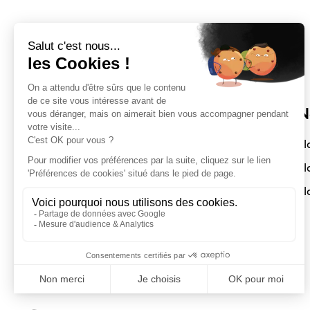
Sloft Magazine
N
Depuis 2017, Sloft Magazine vous
Sl
connecte au monde de l’architecture,
Sl
du design et de la décoration autour
Sl
de projets accessibles et compacts.
Pros ou particuliers, soumettez vos
réalisations