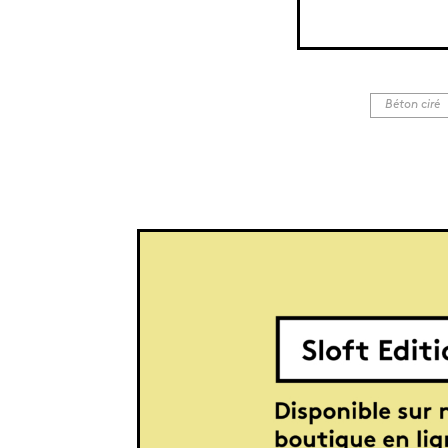
oire a même pu être installée ! Elle est
te la lumière.
Béton ciré