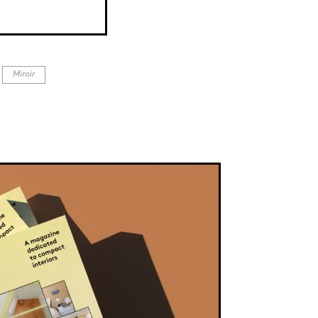
La cuisine linéaire se tapit au fond de la piè
plafond de poutres, typique du centre parisi
Miroir