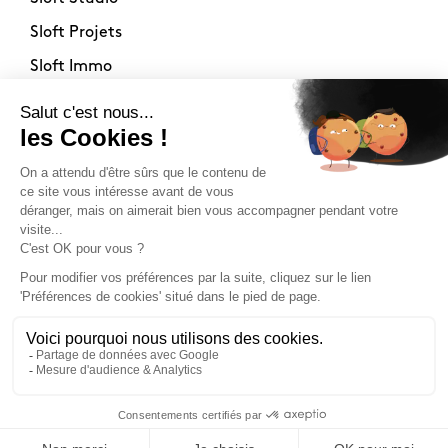
Sloft Projets
Sloft Immo
À propos
Contact
La philosophie
Mentions légales
Nos points de vente
Newsletter
Toute inspiration a sa source (secrète). Archi,
design, déco, recevez la newsletter de Sloft
Magazine tous les 15 jours.
2026 -
www.sloft-magazine.com
- Tous droits réservés.