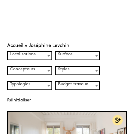
Accueil
»
Joséphine Levchin
Localisations
Surface
Concepteurs
Styles
Typologies
Budget travaux
Réinitialiser