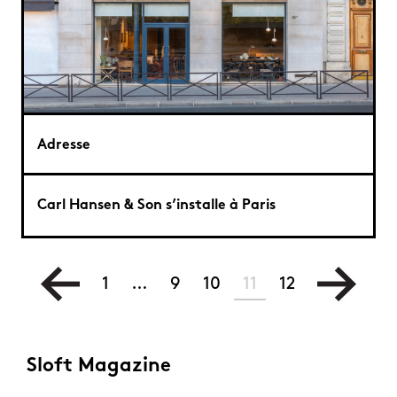
Adresse
Carl Hansen & Son s’installe à Paris
1
…
9
10
11
12
Sloft Magazine