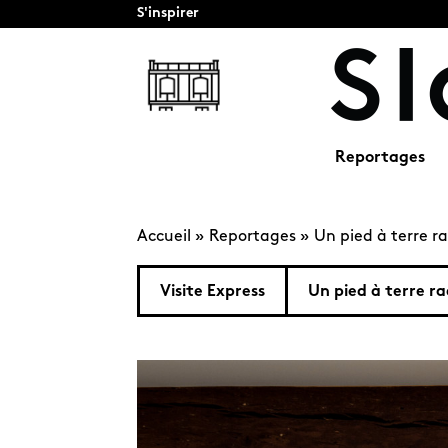
S'inspirer
Reportages
Accueil
»
Reportages
»
Un pied à terre ra
Visite Express
Un pied à terre ra