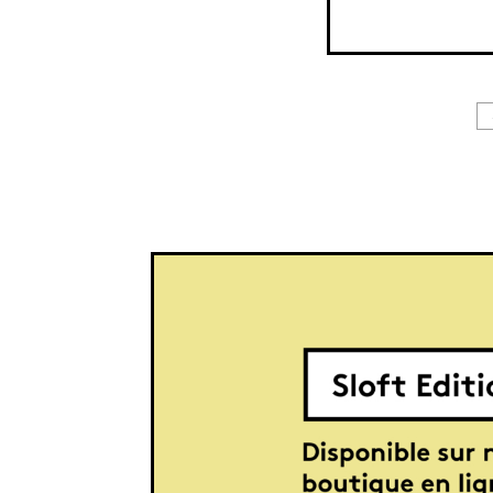
ns un appartement, on le voulait discret dans
it, pour une optimisation renforcée.