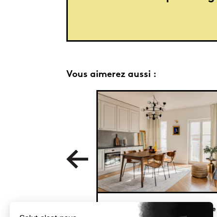
Vous aimerez aussi :
70 m² chics et délicats à Cracovie