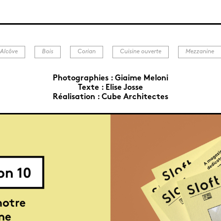
Alcôve
Bois
Corian
Cuisine ouverte
Mezzanine
Photographies :
Giaime Meloni
Texte :
Elise Josse
Réalisation :
Cube Architectes