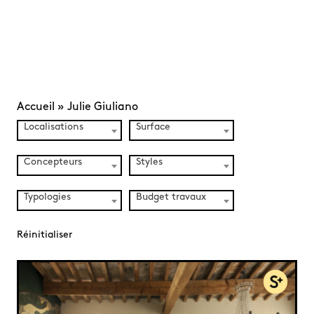
Accueil
»
Julie Giuliano
Localisations
Surface
Concepteurs
Styles
Typologies
Budget travaux
Réinitialiser