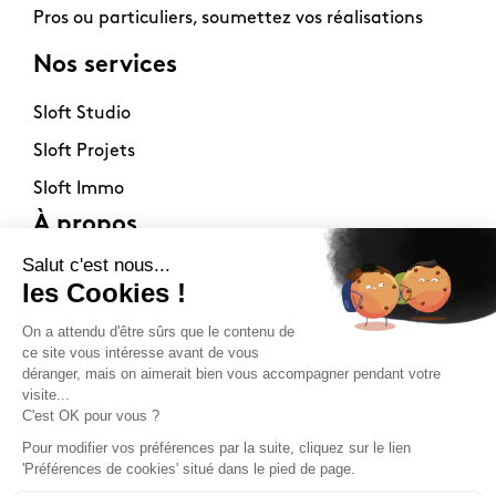
Pros ou particuliers, soumettez vos réalisations
Nos services
Sloft Studio
Sloft Projets
Sloft Immo
À propos
Contact
La philosophie
Mentions légales
Nos points de vente
Newsletter
Toute inspiration a sa source (secrète). Archi,