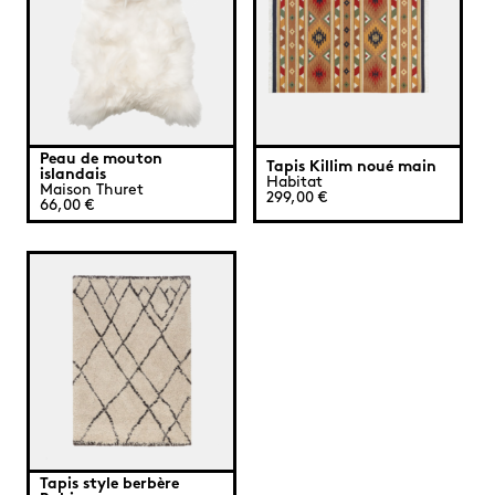
Peau de mouton
Tapis Killim noué main
islandais
Habitat
Maison Thuret
299,00 €
66,00 €
Tapis style berbère