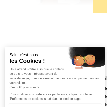
Sloft Magazine
N
Depuis 2017, Sloft Magazine vous
Sl
connecte au monde de l’architecture,
Sl
du design et de la décoration autour
Sl
de projets accessibles et compacts.