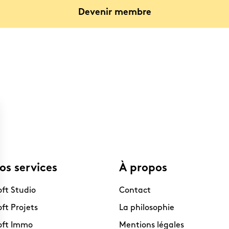
Devenir membre
L’architecte d’intérieur Ingrid Prudhomme,
fondatrice du
Studio Blanche
.
os services
À propos
oft Studio
Contact
oft Projets
La philosophie
oft Immo
Mentions légales