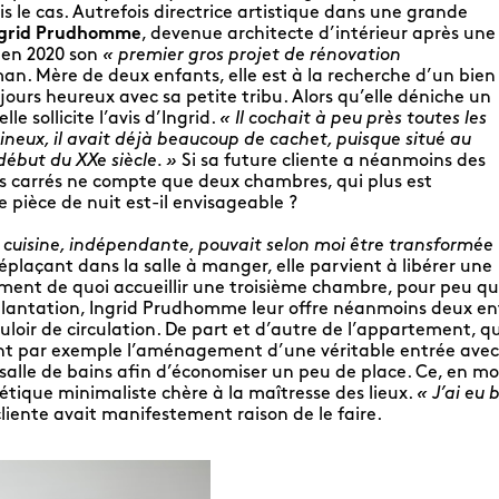
fois le cas. Autrefois directrice artistique dans une grande
ngrid Prudhomme
, devenue architecte d’intérieur après une
i en 2020 son
« premier gros projet de rénovation
. Mère de deux enfants, elle est à la recherche d’un bien
jours heureux avec sa petite tribu. Alors qu’elle déniche un
lle sollicite l’avis d’Ingrid.
« Il cochait à peu près toutes les
ineux, il avait déjà beaucoup de cachet, puisque situé au
ébut du XXe siècle. »
Si sa future cliente a néanmoins des
es carrés ne compte que deux chambres, qui plus est
e pièce de nuit est-il envisageable ?
la cuisine, indépendante, pouvait selon moi être transformée
 déplaçant dans la salle à manger, elle parvient à libérer une
ment de quoi accueillir une troisième chambre, pour peu que 
mplantation, Ingrid Prudhomme leur offre néanmoins deux en
uloir de circulation. De part et d’autre de l’appartement, qu
t par exemple l’aménagement d’une véritable entrée avec ve
a salle de bains afin d’économiser un peu de place. Ce, en mo
étique minimaliste chère à la maîtresse des lieux.
« J’ai eu
cliente avait manifestement raison de le faire.