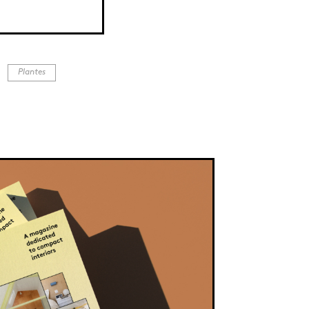
parquet clair se charge de réchauffer l’atm
vert à sa façon !
Plantes