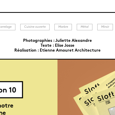
arrelage
Cuisine ouverte
Marbre
Métal
Miroir
Photographies :
Juliette Alexandre
Texte :
Elise Josse
Réalisation :
Etienne Amouret Architecture