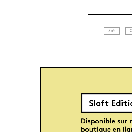
é de noir.
Bois
C