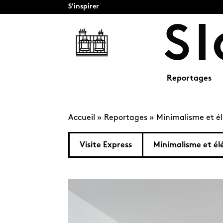
S'inspirer
Reportages
Accueil
»
Reportages
»
Minimalisme et él
Visite Express
Minimalisme et él