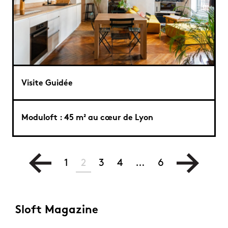
Visite Guidée
Moduloft : 45 m² au cœur de Lyon
1
2
3
4
…
6
Sloft Magazine