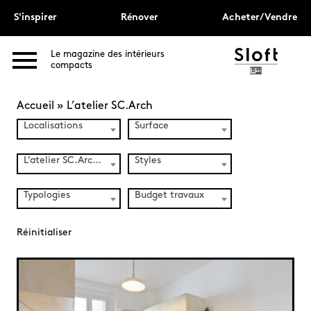
S'inspirer
Rénover
Acheter/Vendre
Le magazine des intérieurs
compacts
Accueil
»
L’atelier SC.Arch
Localisations
Surface
L’atelier SC.Arch (1)
Styles
Typologies
Budget travaux
Réinitialiser